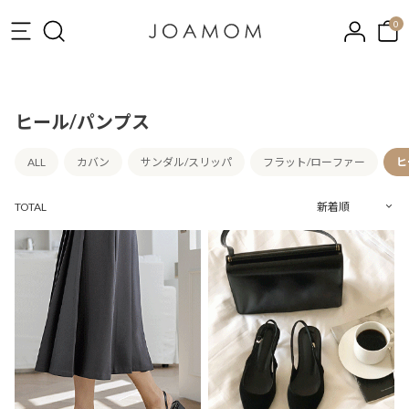
0
ヒール/パンプス
ALL
カバン
サンダル/スリッパ
フラット/ローファー
ヒ
TOTAL