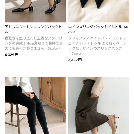
アトリエツートンスリングバックヒ
ロドンスリングバックミドルヒルJA0
ル
6293
優雅さを盛り込んだ上品なスタイリ
ソフィスティケイト スティレット シ
ングの完成！ 4cm丸焼きで長時間着
ェイプ ドゥルドゥル よく履くベーシ
火にも負担はありません（3color）
ックなデザインのスリングバック
（3color）
6,329 円
6,329 円