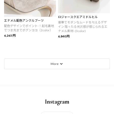
ロジャースクエアミドルヒル
エナメル配色アンクルブーツ
豪華でモダンなムードを与えるデザ
配色デザインでポイント-！起毛裏地
イン 陰々たる光沢感が感じられるエ
でつま先までポグンヨヨ（2color）
ナメル素材- (3color)
6,265 円
6,840 円
More
Instagram