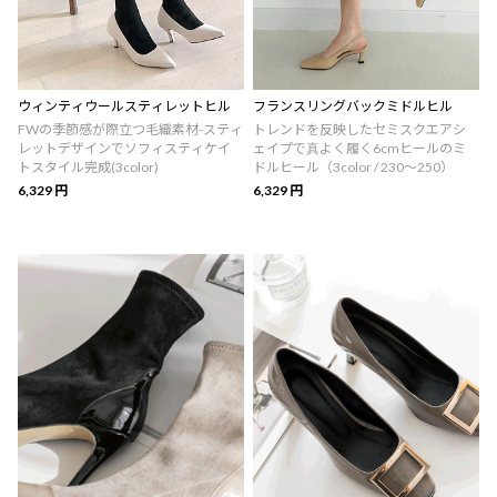
ウィンティウールスティレットヒル
フランスリングバックミドルヒル
FWの季節感が際立つ毛織素材-スティ
トレンドを反映したセミスクエアシ
レットデザインでソフィスティケイ
ェイプで真よく履く6cmヒールのミ
トスタイル完成(3color)
ドルヒール（3color / 230～250）
6,329 円
6,329 円