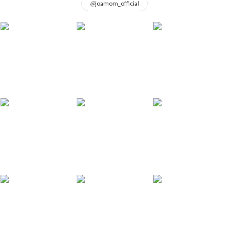
@
joamom_official