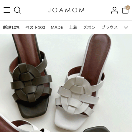
0
新規10%
ベスト100
MADE
上着
ズボン
ブラウス
ワン