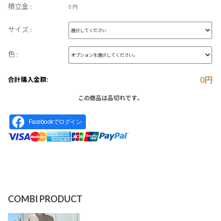
積立金 :
0 円
サイズ :
色 :
0
円
合計購入金額:
この商品は品切れです。
Facebookでログイン
COMBI PRODUCT