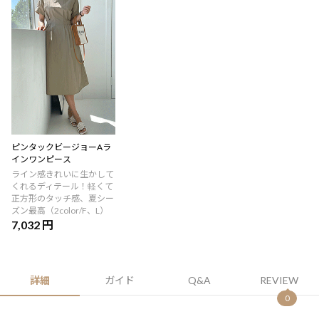
ピンタックビージョーAラ
インワンピース
ライン感きれいに生かして
くれるディテール！軽くて
正方形のタッチ感、夏シー
ズン最高（2color/F、L）
7,032 円
詳細
ガイド
Q&A
REVIEW
0