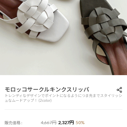
モロッコサークルキンクスリッパ
トレンディなデザインでポイントになるようにつま先までスタイリッシ
ュなムードアップ！ (2color)
4,667
円
2,327
円
50
%
販売価格 :