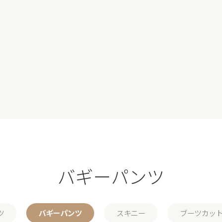
バギーパンツ
ツ
バギーパンツ
スキニー
ブーツカッ