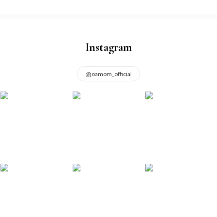
Instagram
@
joamom_official