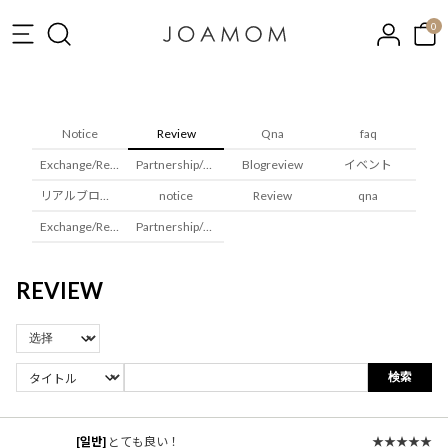
0
Notice
Review
Qna
faq
Exchange/Returns
Partnership/Wholesale
Blogreview
イベント
リアルブロガレビュー
notice
Review
qna
Exchange/Returns
Partnership/Wholesale
REVIEW
検索
[일반]
とても良い！
★★★★★