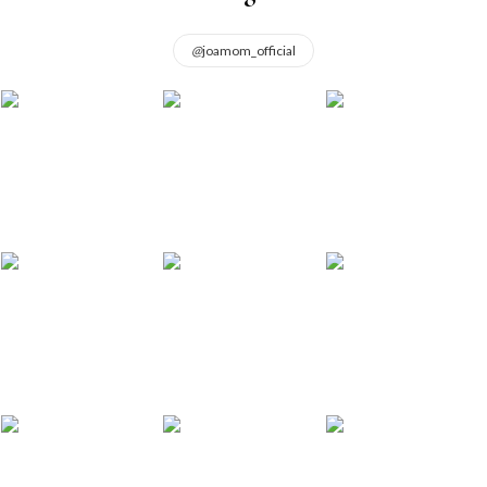
@
joamom_official