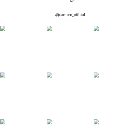
@
joamom_official