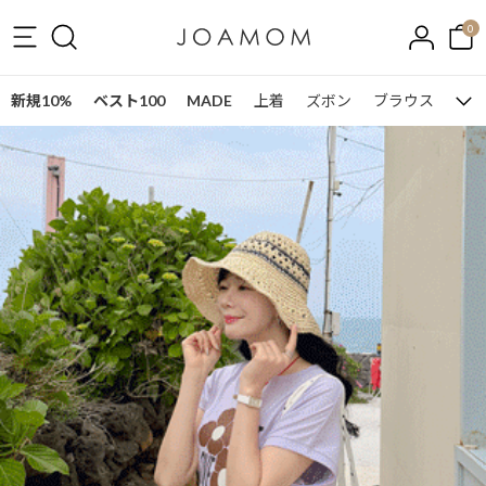
0
新規10%
ベスト100
MADE
上着
ズボン
ブラウス
ワン