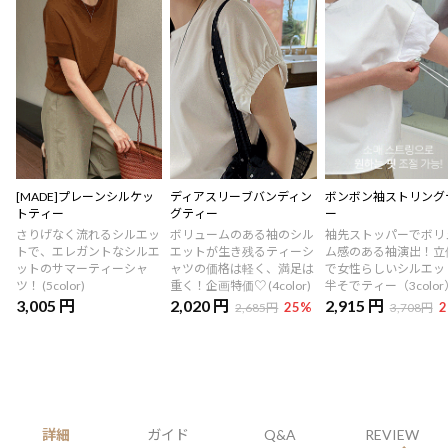
[MADE]プレーンシルケッ
ディアスリーブバンディン
ボンボン袖ストリング
トティー
グティー
ー
さりげなく流れるシルエッ
ボリュームのある袖のシル
袖先ストッパーでボリ
トで、エレガントなシルエ
エットが生き残るティーシ
ム感のある袖演出！立
ットのサマーティーシャ
ャツの価格は軽く、満足は
で女性らしいシルエッ
ツ！ (5color)
重く！企画特価♡ (4color)
半そでティー（3color
3,005 円
2,020 円
2,915 円
25
%
2
2,685円
3,708円
詳細
ガイド
Q&A
REVIEW