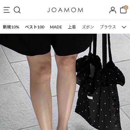
0
新規10%
ベスト100
MADE
上着
ズボン
ブラウス
ワン