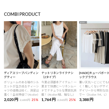
COMBI PRODUCT
ディアスリーブバンディン
ナットリネンライクナシ
[MADE]キューバボー
グティー
（2タイプ）
ックブラウス
ボリュームのある袖のシル
今夏必須基本アイテム！一
暑い天気〜どこにでも
エットが生き残るティーシ
夏まで快適に～リネンムー
く！難しくないデザイ
ャツの価格は軽く、満足は
ドでナチュラルな雰囲気満
デイリーから特別な日
重く！企画特価♡ (4color)
載！ (4color/紐、袖なし)
で〜（3color / M、L）
2,020 円
1,764 円
3,388 円
25
%
25
%
2,685円
2,365円