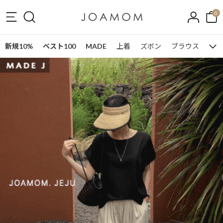
0
新規10%
ベスト100
MADE
上着
ズボン
ブラウス
ワン