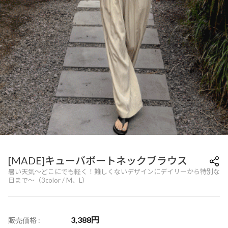
[MADE]キューバボートネックブラウス
暑い天気〜どこにでも軽く！難しくないデザインにデイリーから特別な
日まで〜（3color / M、L）
3,388
円
販売価格 :