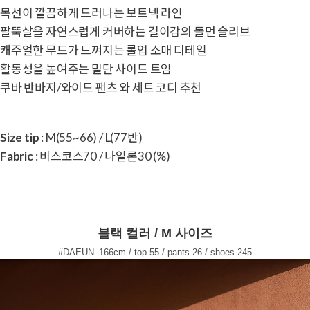
목선이 깔끔하게 드러나는 보트넥 라인
팔뚝살을 자연스럽게 커버하는 길이감의 돌먼 슬리브
캐주얼한 무드가 느껴지는 롤업 소매 디테일
활동성을 높여주는 밑단 사이드 트임
쿠바 반바지/와이드 팬츠 와 세트 코디 추천
Size tip
: M(55~66) / L(77반)
Fabric
: 비스코스70 / 나일론30 (%)
블랙 컬러 / M 사이즈
#DAEUN_166cm / top 55 / pants 26 / shoes 245