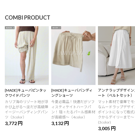
COMBI PRODUCT
[MADE]キューバピンタッ
[MADE]キューババンディ
アンナラップデザイン
クワイドパンツ
ングショーツ
ート（ベルトセット）
カリブ海のリゾート地が浮
今夏必需品！快適だがソフ
マット素材で豪華でモ
かび上がる〜楽だが高級陣
ィスティケイトハーフパ
なムードラップデザイ
イージーバンディングパン
ン！ 陰々たるパール感素材
ポイントになって格式
ツ（3color）
が高級感〜（4color）
クからデイリーまで～
(3color)
3,772 円
3,132 円
3,005 円