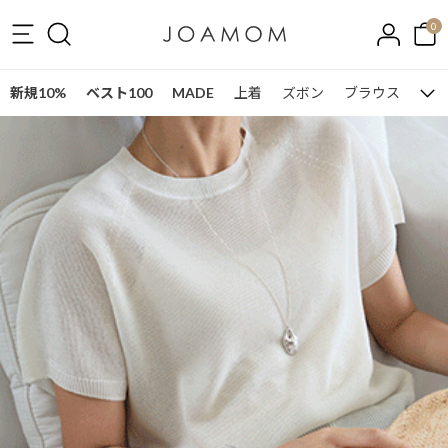
0
新規10%
ベスト100
MADE
上着
ズボン
ブラウス
ワン