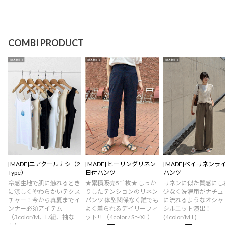
COMBI PRODUCT
[MADE]エアクールナシ（2
[MADE] ヒーリングリネン
[MADE]ベイリネンラ
Type）
日付パンツ
パンツ
冷感生地で肌に触れるとき
★累積販売5千枚★ しっか
リネンに似た質感にし
に涼しくやわらかいテクス
りしたテンションのリネン
少なく洗濯用がナチュ
チャー！今から真夏までイ
パンツ 体型関係なく誰でも
に流れるようなオシャ
ンナー必須アイテム
よく着られるデイリーフィ
シルエット演出！
（3color/M、L/紐、袖な
ット!! （4color / S～XL）
(4color/M,L)