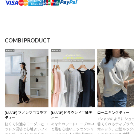
COMBI PRODUCT
[MADE] マノンマゴスラブ
[MADE]ドラウンド半袖テ
ローエキンクティー
ティー
ィー
Tシャツのようにシュ
軽くて快適なモーダルとコ
あなたのワードローブの中
着てくれるティブラウ
ットン混紡で心地よいフィ
で最も心強いエッセンシャ
常ルック、出勤ルック