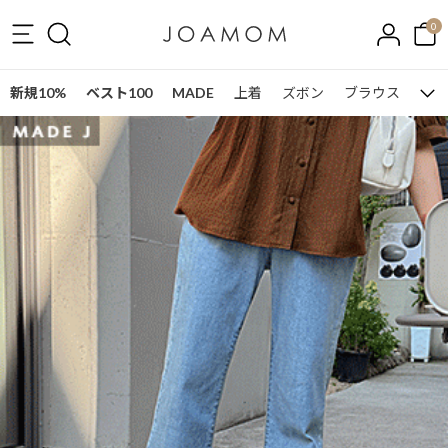
0
新規10%
ベスト100
MADE
上着
ズボン
ブラウス
ワン