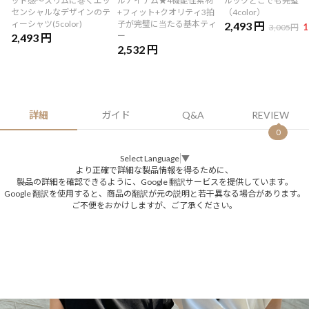
ット感～スリムに巻くエッ
ルアイテム★4機能性素材
ルックどこでも完璧
センシャルなデザインのテ
+フィット+クオリティ3拍
（4color）
ィーシャツ(5color)
子が完璧に当たる基本ティ
2,493 円
1
3,005円
ー
2,493 円
2,532 円
詳細
ガイド
Q&A
REVIEW
0
Select Language
▼
より正確で詳細な製品情報を得るために、
製品の詳細を確認できるように、Google 翻訳サービスを提供しています。
Google 翻訳を使用すると、商品の翻訳が元の説明と若干異なる場合があります。
ご不便をおかけしますが、ご了承ください。