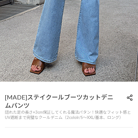
[MADE]ステイクールブーツカットデニ
ムパンツ
隠れた足の長さ+3cm保証してくれる魔法パタン！快適なフィット感と
UV遮断まで完璧なクールデニム（2cololr/S～XXL/基本、ロング）