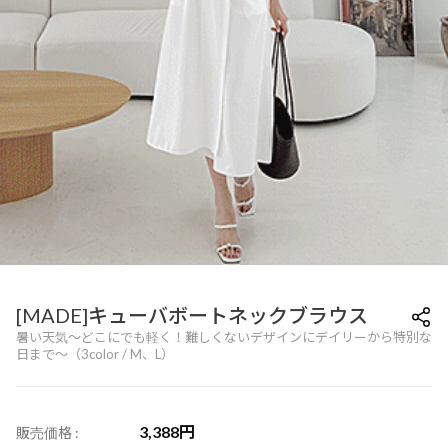
[MADE]キューバボートネックブラウス
暑い天気〜どこにでも軽く！難しくないデザインにデイリーから特別な
日まで〜（3color / M、L）
3,388
円
販売価格 :