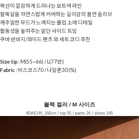
목선이 깔끔하게 드러나는 보트넥 라인
팔뚝살을 자연스럽게 커버하는 길이감의 돌먼 슬리브
캐주얼한 무드가 느껴지는 롤업 소매 디테일
활동성을 높여주는 밑단 사이드 트임
쿠바 반바지/와이드 팬츠 와 세트 코디 추천
Size tip
: M(55~66) / L(77반)
Fabric
: 비스코스70 / 나일론30 (%)
블랙 컬러 / M 사이즈
#DAEUN_166cm / top 55 / pants 26 / shoes 245