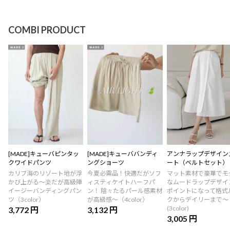
COMBI PRODUCT
[MADE]キューバピンタッ
[MADE]キューババンディ
アンナラップデザイン
クワイドパンツ
ングショーツ
ート（ベルトセット）
カリブ海のリゾート地が浮
今夏必需品！快適だがソフ
マット素材で豪華でモ
かび上がる〜楽だが高級陣
ィスティケイトハーフパ
なムードラップデザイ
イージーバンディングパン
ン！ 陰々たるパール感素材
ポイントになって格式
ツ（3color）
が高級感〜（4color）
クからデイリーまで～
(3color)
3,772 円
3,132 円
3,005 円