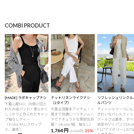
COMBI PRODUCT
[MADE] ラポキャップナシ
ナットリネンライクナシ
リフレッシュリンクル
（2タイプ）
ルパンツ
下着心配NO、内側に隠さ
れた内蔵パッド！柔らかく
今夏必須基本アイテム！一
ティーシャツ一つにも
しっかりと作られたキャッ
夏まで快適に～リネンムー
きれいなバレルフィッ
プ袖なしティー
ドでナチュラルな雰囲気満
クールさは基本、すべ
（7color/M,L/クロップ
載！ (4color/紐、袖なし)
満足のいくパンツ(3colo
ド、基本）
F,L) *アイボリー,L 8/7(
1,764 円
25
%
2,365円