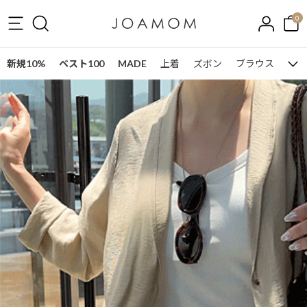
0
新規10%
ベスト100
MADE
上着
ズボン
ブラウス
ワン