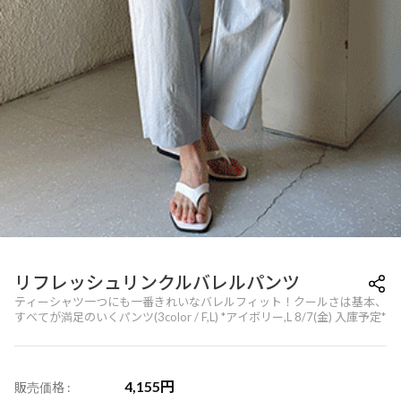
リフレッシュリンクルバレルパンツ
ティーシャツ一つにも一番きれいなバレルフィット！クールさは基本、
すべてが満足のいくパンツ(3color / F,L) *アイボリー,L 8/7(金) 入庫予定*
4,155
円
販売価格 :