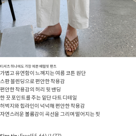
티셔츠 하나에도 가장 예쁜 배럴핏 팬츠
가볍고 유연함이 느껴지는 여름 코튼 원단
스판 블렌딩으로 편안한 착용감
편안한 착용감의 허리 뒷 밴딩
한 끗 포인트를 주는 밑단 다트 디테일
허벅지와 힙라인이 넉넉해 편안한 착용감
자연스러운 볼륨감이 곡선을 그리며 떨어지는 핏
Size tip
: Free(55-66) / L(77)