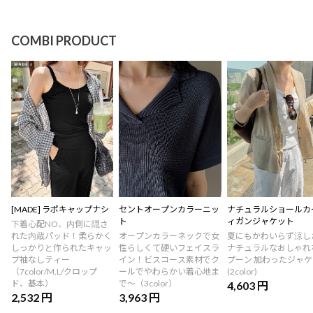
COMBI PRODUCT
[MADE] ラポキャップナシ
セントオープンカラーニッ
ナチュラルショールカ
ト
ィガンジャケット
下着心配NO、内側に隠さ
れた内蔵パッド！柔らかく
オープンカラーネックで女
夏にもかわいらず涼し
しっかりと作られたキャッ
性らしくて硬いフェイスラ
ナチュラルなおしゃれ
プ袖なしティー
イン！ビスコース素材でク
プーン 加わったジャ
（7color/M,L/クロップ
ールでやわらかい着心地ま
(2color)
ド、基本）
で〜（3color）
4,603 円
2,532 円
3,963 円