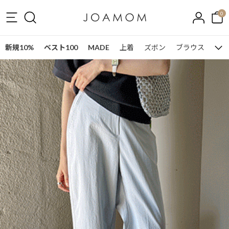
0
新規10%
ベスト100
MADE
上着
ズボン
ブラウス
ワン