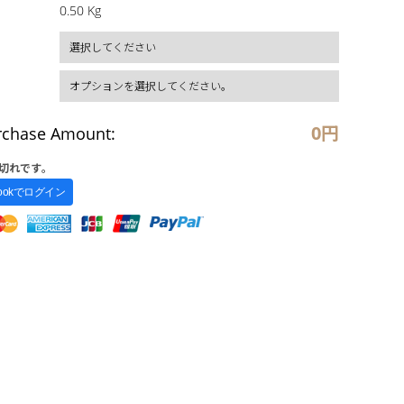
0.50 Kg
0
円
rchase Amount:
切れです。
bookでログイン