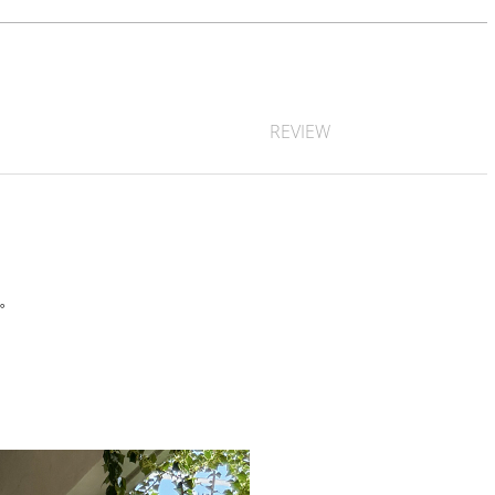
REVIEW
す。