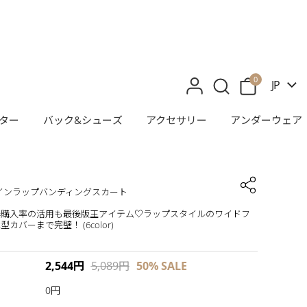
0
JP
ター
バック&シューズ
アクセサリー
アンダーウェア
]セインラップバンディングスカート
再購入率の活用も最後版王アイテム♡ラップスタイルのワイドフ
カバーまで完璧！ (6color)
2,544
円
5,089
円
50%
SALE
0円