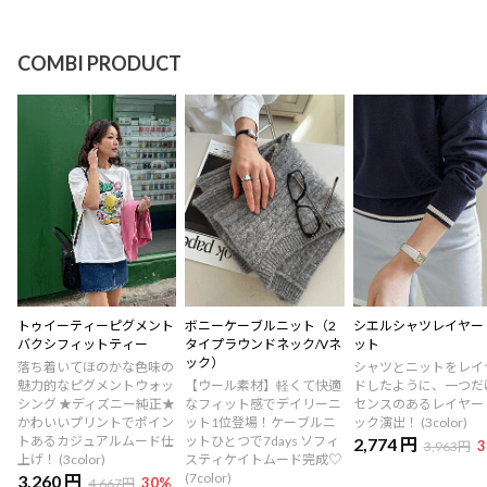
COMBI PRODUCT
トゥイーティーピグメント
ボニーケーブルニット（2
シエルシャツレイヤー
バクシフィットティー
タイプラウンドネック/Vネ
ット
ック）
落ち着いてほのかな色味の
シャツとニットをレイ
魅力的なピグメントウォッ
【ウール素材】軽くて快適
ドしたように、一つだ
シング ★ディズニー純正★
なフィット感でデイリーニ
センスのあるレイヤー
かわいいプリントでポイン
ット1位登場！ケーブルニ
ック演出！ (3color)
トあるカジュアルムード仕
ットひとつで7days ソフィ
2,774 円
3
3,963円
上げ！ (3color)
スティケイトムード完成♡
(7color)
3,260 円
30
%
4,667円