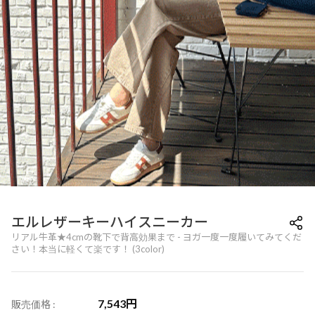
エルレザーキーハイスニーカー
リアル牛革★4cmの靴下で背高効果まで - ヨガ一度一度履いてみてくだ
さい！本当に軽くて楽です！ (3color)
7,543
円
販売価格 :