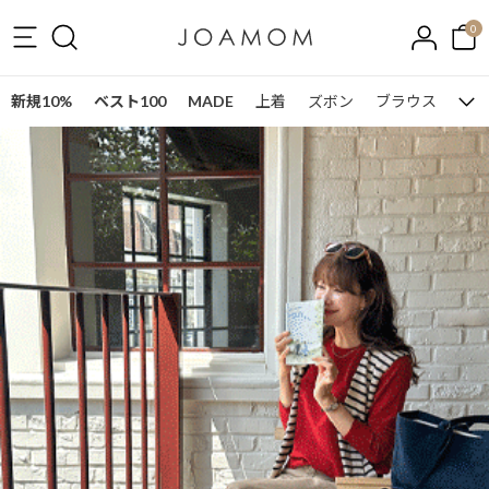
0
新規10%
ベスト100
MADE
上着
ズボン
ブラウス
ワン