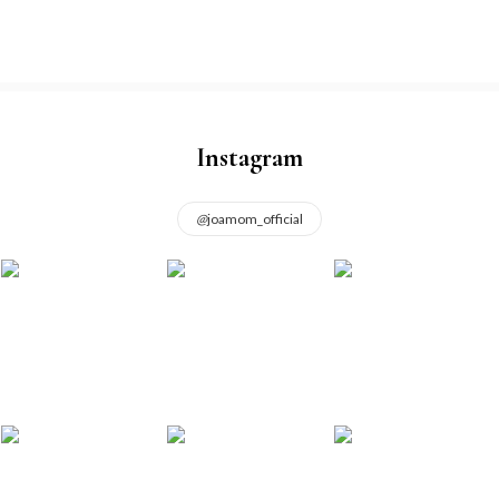
Instagram
@
joamom_official