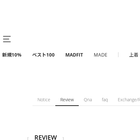
新規10%
ベスト100
MADFIT
MADE
上着
Notice
Review
Qna
faq
Exchange/
REVIEW
[
]