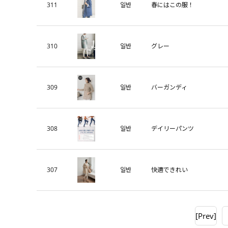
311
일반
春にはこの服！
310
일반
グレー
309
일반
バーガンディ
308
일반
デイリーパンツ
307
일반
快適できれい
[Prev]