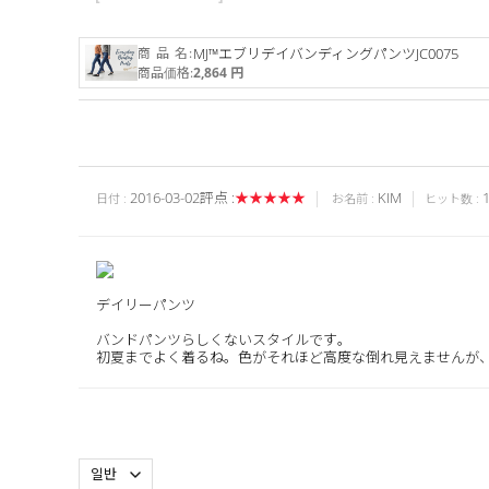
商 品 名:
MJ™エブリデイバンディングパンツJC0075
商品価格:
2,864 円
2016-03-02
評点 :
★★★★★
KIM
1
日付 :
お名前 :
ヒット数 :
デイリーパンツ
バンドパンツらしくないスタイルです。
初夏までよく着るね。色がそれほど高度な倒れ見えませんが