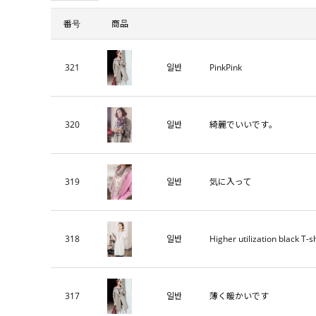
番号
商品
321
일반
PinkPink
320
일반
綺麗でいいです。
319
일반
気に入って
318
일반
Higher utilization black T-s
317
일반
薄く暖かいです