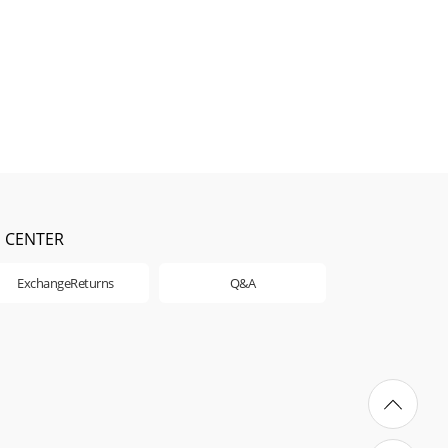
S CENTER
ExchangeReturns
Q&A