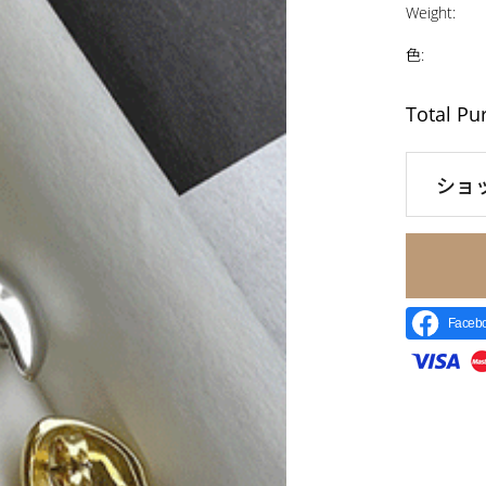
Weight
:
色
:
Total Pu
ショ
Face