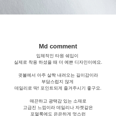
Md comment
입체적인 타원 쉐입이
실제로 착용 하셨을 때 더 예쁜 디자인이에요.
귓볼에서 아주 살짝 내려오는 길이감이라
부담스럽지 않게
데일리로 딱! 포인트되게 즐겨주시기 좋구요.
매끈하고 광택감 있는 소재로
고급진 느낌이라 데일리나 자켓같은
포멀룩에도 은은하게 멋스런