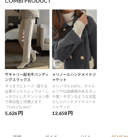
COMBI PRODUCT
ザキャリー起毛半バンディ
メリノールハンドメイドジ
ングスラックス
ャケット
すっきりとトーク - 落ちる
メリノウル100％、チャル
仕事ピットスレックス！し
ルツヤは高級感のあるタッ
っかりとしたテンション感
チ感！モダンなような女性
で保温性と快適さまで
らしいハンドメイドコート
（S,M,L/2color）
ジャケット
5,626 円
12,658 円
詳細
ガイド
Q&A
REVIEW