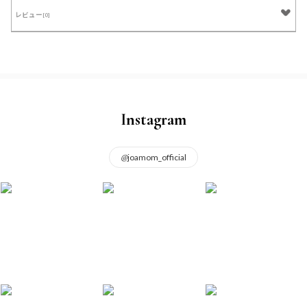
レビュー
[0]
Instagram
@
joamom_official