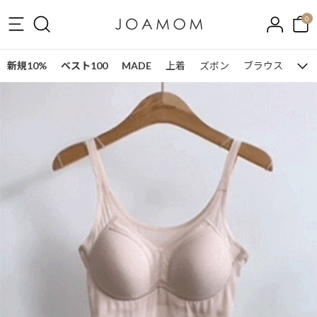
0
新規10%
ベスト100
MADE
上着
ズボン
ブラウス
ワン