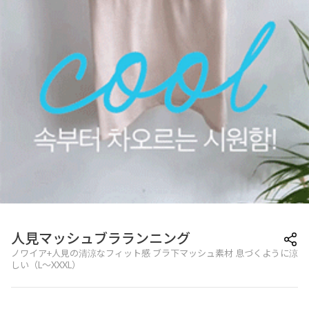
人見マッシュブラランニング
ノワイア+人見の清涼なフィット感 ブラ下マッシュ素材 息づくように涼
しい（L～XXXL）