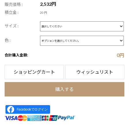
2,532
円
販売価格 :
積立金 :
20 円
サイズ :
色 :
0
円
合計購入金額:
ショッピングカート
ウィッシュリスト
購入する
Facebookでログイン