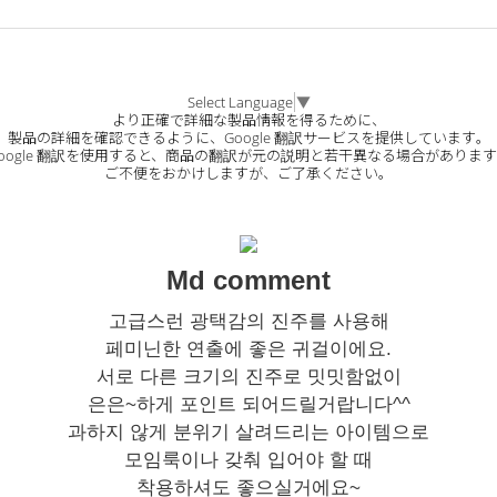
Select Language
▼
より正確で詳細な製品情報を得るために、
製品の詳細を確認できるように、Google 翻訳サービスを提供しています。
oogle 翻訳を使用すると、商品の翻訳が元の説明と若干異なる場合がありま
ご不便をおかけしますが、ご了承ください。
Md comment
고급스런 광택감의 진주를 사용해
페미닌한 연출에 좋은 귀걸이에요.
서로 다른 크기의 진주로 밋밋함없이
은은~하게 포인트 되어드릴거랍니다^^
과하지 않게 분위기 살려드리는 아이템으로
모임룩이나 갖춰 입어야 할 때
착용하셔도 좋으실거에요~