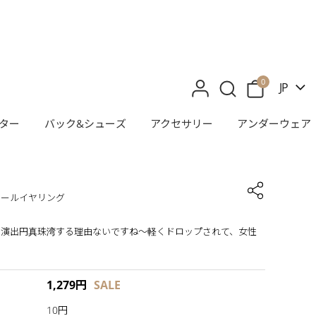
0
JP
ター
バック&シューズ
アクセサリー
アンダーウェア
パールイヤリング
な演出円真珠湾する理由ないですね〜軽くドロップされて、女性
1,279
円
SALE
10円