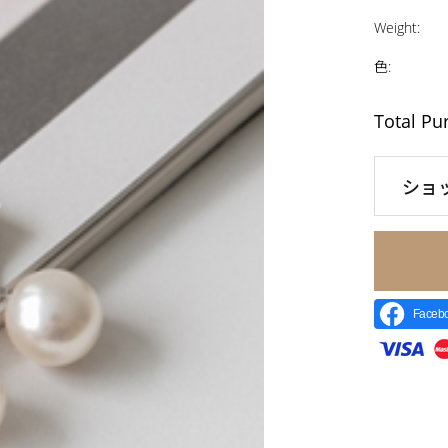
Weight
:
色
:
Total Pu
ショ
Face