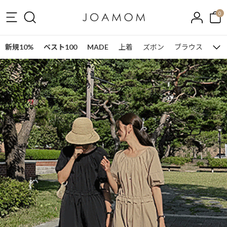
0
新規10%
ベスト100
MADE
上着
ズボン
ブラウス
ワン