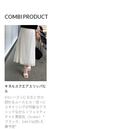
COMBI PRODUCT
キネルスクエアスリッパヒ
ル
S/Sシーズンになるとぜひ
訪れるムールヒル！様々に
スタイリングが可能なクラ
シックながらソフィスティ
ケイト雰囲気（3color） *
ブラック、240 7/6(月) 入
庫予定*