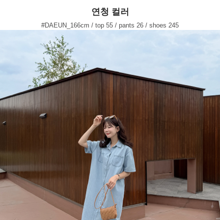
연청 컬러
#DAEUN_166cm / top 55 / pants 26 / shoes 245