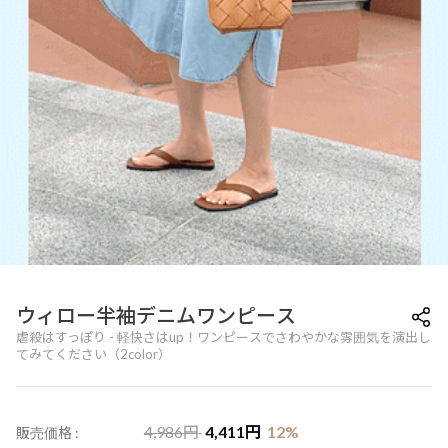
ウィロー半袖デニムワンピース
虐殺はすっぽり - 軽快さはup！ワンピースでさわやかな雰囲気を演出し
てみてください（2color）
4,986
円
4,411
円
12
%
販売価格 :