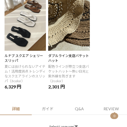
ルナブ スクエア シェリー
ダブルライン支店バケット
スリッパ
ハット
夏には抜けられないアイテ
配色ラインが際立つ支店バ
ム！活用度満点 トレンディ
ケットハット～熱い日光と
なスクエアラインのスリッ
紫外線を防ぎます
パ（3color）
（2color）
6,329 円
2,301 円
詳細
ガイド
Q&A
REVIEW
0
Select Language
▼