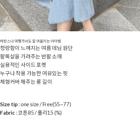
바캉스나 여행가서도 잘 어울리는 아이템
청량함이 느껴지는 여름 데님 원단
팔뚝살을 가려주는 반팔 소매
실용적인 사이드 포켓
누구나 착용 가능한 여유있는 핏
체형커버 해주는 롱 길이
Size tip
: one size / Free(55~77)
Fabric
: 코튼85 / 폴리15 (%)