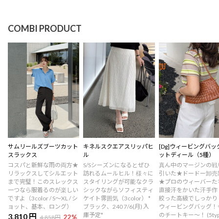
COMBI PRODUCT
サムリールズブーツカット
キネルスクエアスリッパヒ
[Dg]ウィービングバッ
スラックス
ル
ットディール（5種）
コスパと新鮮な雨の両方★
S/Sシーズンになるとぜひ
真ん中のマージンの戦
リラックスしてシルエット
訪れるムールヒル！様々に
引いた★ドードー卸売
まで完璧！このスレックス
スタイリングが可能なクラ
★プロのウィーバーた
一つなら服着るのが楽しい
シックながらソフィスティ
直接汗をかいた汗手作
ですよ（3color / S～XL / シ
ケイト雰囲気（3color） *
絞った高級でしっかり
ョット、基本、ロング）
ブラック、240 7/6(月) 入
ウィービングバッグ！
庫予定*
のチートキー〜！ (5type
3,810 円
22
%
4,858円