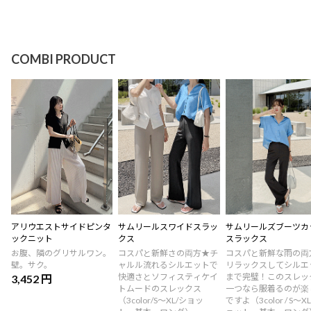
COMBI PRODUCT
アリウエストサイドピンタ
サムリールスワイドスラッ
サムリールズブーツカ
ックニット
クス
スラックス
お腹、隣のグリサルワン。
コスパと新鮮さの両方★チ
コスパと新鮮な雨の両
壁。サク。
ャルル流れるシルエットで
リラックスしてシルエ
快適さとソフィスティケイ
まで完璧！このスレッ
3,452 円
トムードのスレックス
一つなら服着るのが楽
（3color/S～XL/ショッ
ですよ（3color / S～XL 