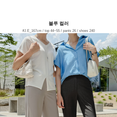
블루 컬러
#J.E_167cm / top 44~55 / pants 26 / shoes 240