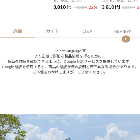
ト、基本、ロング）
ョット、基本、ロング
3,810 円
3,810 円
22
%
2
4,858円
4,858円
詳細
ガイド
Q&A
REVIEW
0
Select Language
▼
より正確で詳細な製品情報を得るために、
製品の詳細を確認できるように、Google 翻訳サービスを提供しています。
Google 翻訳を使用すると、商品の翻訳が元の説明と若干異なる場合があります。
ご不便をおかけしますが、ご了承ください。