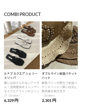
COMBI PRODUCT
ルナブ スクエア シェリー
ダブルライン支店バケット
スリッパ
ハット
夏には抜けられないアイテ
配色ラインが際立つ支店バ
ム！活用度満点 トレンディ
ケットハット～熱い日光と
なスクエアラインのスリッ
紫外線を防ぎます
パ（3color）
（2color）
6,329 円
2,301 円