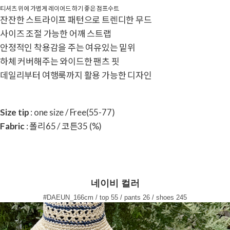
티셔츠 위에 가볍게 레이어드 하기 좋은 점프수트
잔잔한 스트라이프 패턴으로 트렌디한 무드
사이즈 조절 가능한 어깨 스트랩
안정적인 착용감을 주는 여유있는 밑위
하체 커버해주는 와이드한 팬츠 핏
데일리부터 여행룩까지 활용 가능한 디자인
Size tip
: one size / Free(55-77)
Fabric
: 폴리65 / 코튼35 (%)
네이비 컬러
#DAEUN_166cm / top 55 / pants 26 / shoes 245