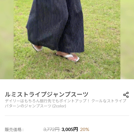
ルミストライプジャンプスーツ
デイリーはもちろん旅行先でもポイントアップ！ クールなストライプ
パターンのジャンプスーツ (2color)
3,772
円
3,005
円
20
%
販売価格 :