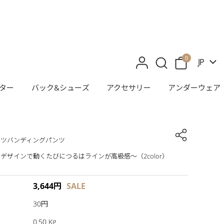
0
JP
ター
バック&シューズ
アクセサリー
アンダーウェア
ーツバンディングパンツ
デザインで動くたびにつるはラインが高級感〜（2color）
3,644
円
SALE
30円
0.50 Kg