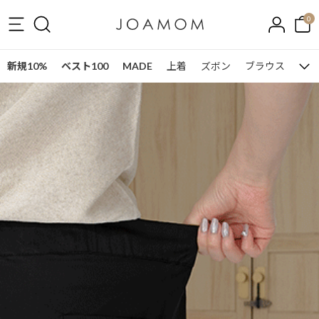
0
新規10%
ベスト100
MADE
上着
ズボン
ブラウス
ワン