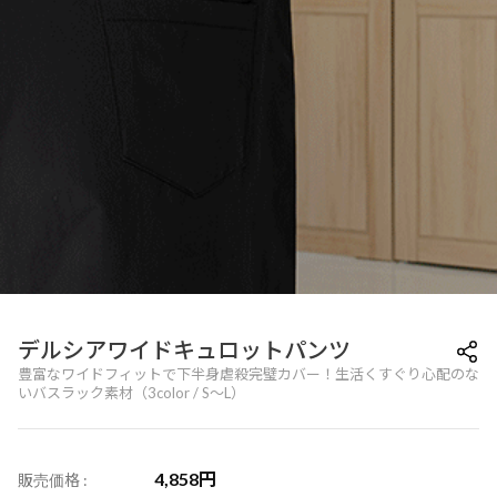
デルシアワイドキュロットパンツ
豊富なワイドフィットで下半身虐殺完璧カバー！生活くすぐり心配のな
いバスラック素材（3color / S～L）
4,858
円
販売価格 :