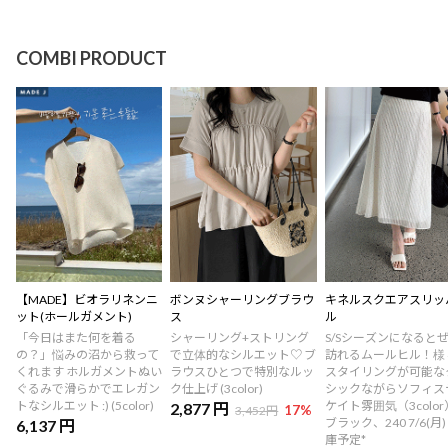
COMBI PRODUCT
【MADE】ビオラリネンニ
ボンヌシャーリングブラウ
キネルスクエアスリッ
ット(ホールガメント)
ス
ル
「今日はまた何を着る
シャーリング+ストリング
S/Sシーズンになると
の？」悩みの沼から救って
で立体的なシルエット♡ ブ
訪れるムールヒル！様
くれます ホルガメントぬい
ラウスひとつで特別なルッ
スタイリングが可能な
ぐるみで滑らかでエレガン
ク仕上げ (3color)
シックながらソフィス
トなシルエット :) (5color)
ケイト雰囲気（3color）
2,877 円
17
%
3,452円
ブラック、240 7/6(月)
6,137 円
庫予定*