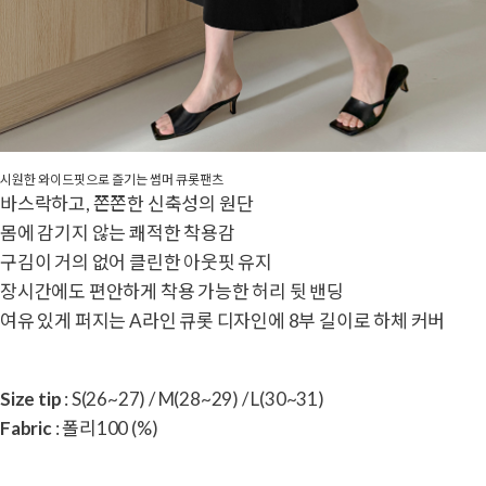
시원한 와이드핏으로 즐기는 썸머 큐롯팬츠
바스락하고, 쫀쫀한 신축성의 원단
몸에 감기지 않는 쾌적한 착용감
구김이 거의 없어 클린한 아웃핏 유지
장시간에도 편안하게 착용 가능한 허리 뒷 밴딩
여유 있게 퍼지는 A라인 큐롯 디자인에 8부 길이로 하체 커버
Size tip
: S(26~27) / M(28~29) / L(30~31)
Fabric
: 폴리100 (%)