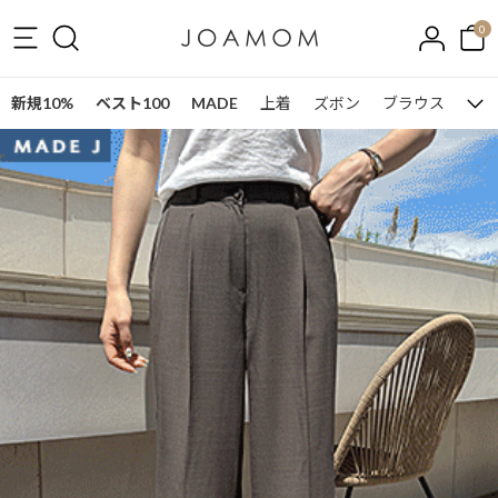
0
新規10%
ベスト100
MADE
上着
ズボン
ブラウス
ワン