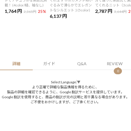
ドでナチュラルな雰囲気満
くれます ホルガメントぬい
方で違った雰囲気で演
載！ (4color/紐、袖なし)
ぐるみで滑らかでエレガン
てくれるニット（3col
トなシルエット :) (5color)
1,764 円
2,787 円
25
%
2
2,365円
3,644円
6,137 円
詳細
ガイド
Q&A
REVIEW
0
Select Language
▼
より正確で詳細な製品情報を得るために、
製品の詳細を確認できるように、Google 翻訳サービスを提供しています。
Google 翻訳を使用すると、商品の翻訳が元の説明と若干異なる場合があります。
ご不便をおかけしますが、ご了承ください。