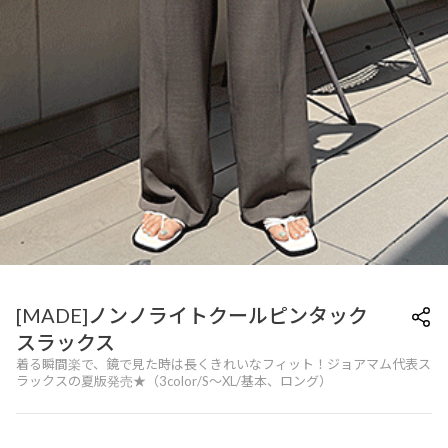
[MADE]ノンノライトクールピンタック
スラックス
着る瞬間楽で、鏡で見た時は長くきれいなフィット！ジョアマム代表ス
ラックスの夏版発売★（3color/S～XL/基本、ロング）