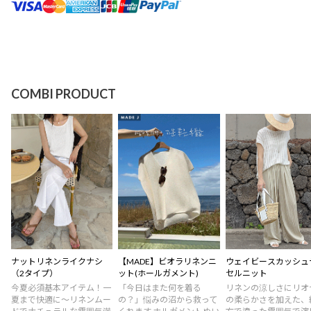
COMBI PRODUCT
ナットリネンライクナシ
【MADE】ビオラリネンニ
ウェイビースカッシュ
（2タイプ）
ット(ホールガメント)
セルニット
今夏必須基本アイテム！一
「今日はまた何を着る
リネンの涼しさにリオ
夏まで快適に～リネンムー
の？」悩みの沼から救って
の柔らかさを加えた、