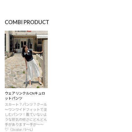
COMBI PRODUCT
ウェアリンクルCNキュロ
ットパンツ
スカート？パンツ？クール
～ワンワイドフィットで楽
しむパンツ！着ていないよ
うな狂気の軽さにどんどん
手があります〜手が〜〜
♡（3color / S〜L）