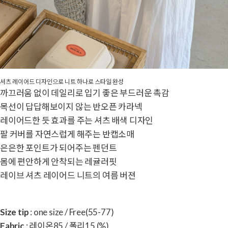
셔츠 레이어드 디자인으로 니트 하나로 스타일 완성
까끄러움 없이 데일리로 입기 좋은 부드러운 촉감
목선이 답답해보이지 않는 반오픈 카라넥
레이어드한 듯 효과를 주는 셔츠 배색 디자인
팔 커버를 자연스럽게 해주는 반캡소매
은은한 포인트가 되어주는 펜던트
몸에 편안하게 안착되는 레귤러핏
레이브 셔츠 레이어드 니트의 여름 버젼
Size tip
: one size / Free(55-77)
Fabric
: 레이온85 / 폴리15 (%)