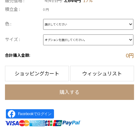
4,411
円
3,644
円
17
%
販売価格 :
積立金 :
0 円
色 :
サイズ :
0
円
合計購入金額:
ショッピングカート
ウィッシュリスト
購入する
Facebookでログイン