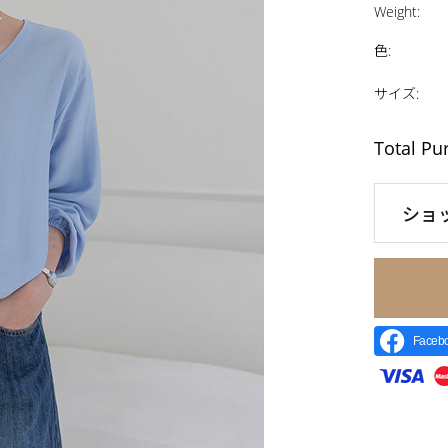
Weight
:
色
:
サイズ
:
Total Pu
ショ
Face