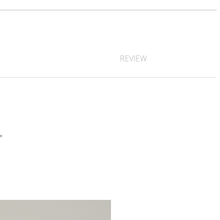
REVIEW
す。