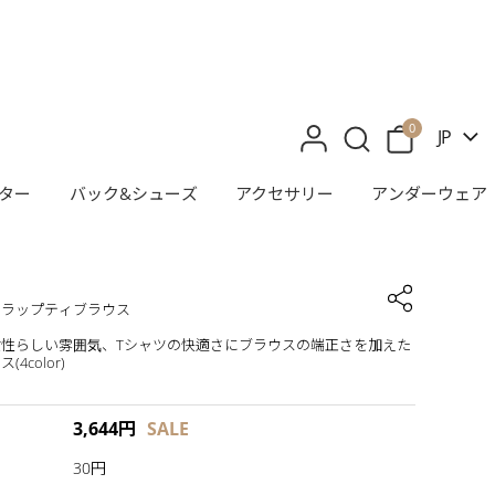
0
JP
ター
バック&シューズ
アクセサリー
アンダーウェア
トラップティブラウス
女性らしい雰囲気、Tシャツの快適さにブラウスの端正さを加えた
4color)
3,644
円
SALE
30円