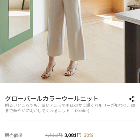
グローパールカラーウールニット
明るいところでも、暗いところでもほのかに輝くパルサーが加わり、顔
まで華やかに明かしてくれるニット！ (3color)
4,411
円
3,081
円
30
%
販売価格 :