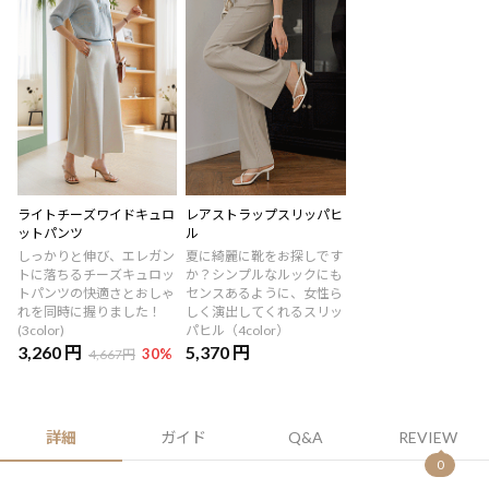
ライトチーズワイドキュロ
レアストラップスリッパヒ
ットパンツ
ル
しっかりと伸び、エレガン
夏に綺麗に靴をお探しです
トに落ちるチーズキュロッ
か？シンプルなルックにも
トパンツの快適さとおしゃ
センスあるように、女性ら
れを同時に握りました！
しく演出してくれるスリッ
(3color)
パヒル（4color）
3,260 円
5,370 円
30
%
4,667円
詳細
ガイド
Q&A
REVIEW
0