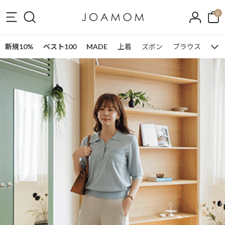
0
新規10%
ベスト100
MADE
上着
ズボン
ブラウス
ワン