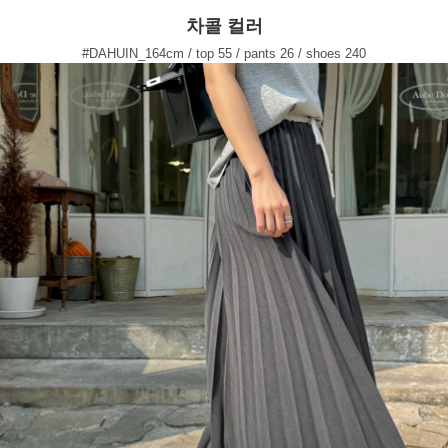
차콜 컬러
#DAHUIN_164cm / top 55 / pants 26 / shoes 240