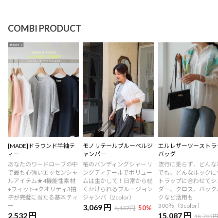
COMBI PRODUCT
[MADE]ドラウンド半袖テ
モノリテールブルーベルジ
エルレザーツーストラ
ィー
ャンパー
バッグ
あなたのワードローブの中
袖のバンディングシャーリ
流行に乗らず、どんな
で最も心強いエッセンシャ
ングディテールでボリュー
でも、どんなルックに
ルアイテム★4機能性素材
ムは生かして！日常から軽
トラップに合わせてシ
+フィット+クオリティ3拍
くかけられるブルージョン
ダー、クロス、バック
子が完璧に当たる基本ティ
ジャンパ（2color）
クなど活用も
ー
300％（3color）
3,069 円
50
%
6,137円
2,532 円
15,087 円
18,795