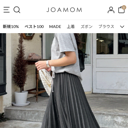
0
新規10%
ベスト100
MADE
上着
ズボン
ブラウス
ワン