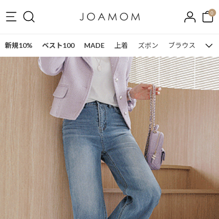
0
新規10%
ベスト100
MADE
上着
ズボン
ブラウス
ワン