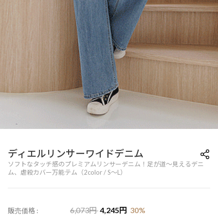
ディエルリンサーワイドデニム
ソフトなタッチ感のプレミアムリンサーデニム！足が道～見えるデニ
ム、虐殺カバー万能テム（2color / S～L）
6,073
円
4,245
円
30
%
販売価格 :