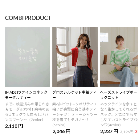
COMBI PRODUCT
[MADE]ファインユネック
グロスシルケット半袖ティ
ヘーズストライプボー
モーダルティー
ー
ックニット
すでに検証済みの柔らかさ
素材+ピット+クオリティ3
ネックラインを余すと
★モーダル素材！余裕のあ
拍子が完璧に合う基本ティ
なく生かしてくれるボ
るUネックで女性らしさハ
ーシャツ！ ティーシャツ一
ネック、どこにでもマ
ンスプーン〜（7color）
枚を着てもテガナ〜！
しやすいストライプパ
(5color)
ン♡(4color)
2,110 円
2,046 円
2,237 円
3
3,196円