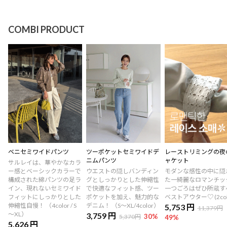
COMBI PRODUCT
ベニセミワイドパンツ
ツーポケットセミワイドデ
レーストリミングの夜
ニムパンツ
ャケット
サルレイは、華やかなカラ
ー感とベーシックカラーで
ウエストの隠しバンディン
モダンな感性の中に隠
構成された綿パンツの足ラ
グとしっかりとした伸縮性
た一綺麗なロマンチッ
イン、現れないセミワイド
で快適なフィット感、ツー
一つごろはぜひ所蔵す
フィットにしっかりとした
ポケットを加え、魅力的な
ベストアウター♡ (2col
伸縮性自慢！ （4color / S
デニム！ （S～XL/4color）
5,753 円
11,379円
～XL）
3,759 円
30
%
5,370円
49
%
5,626 円