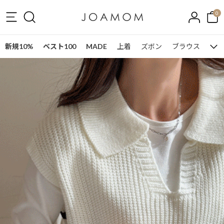
0
新規10%
ベスト100
MADE
上着
ズボン
ブラウス
ワン