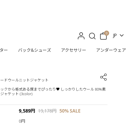
0
JP
ター
バック&シューズ
アクセサリー
アンダーウェア
イードウールニットジャケット
ックから格式ある席までぴったり♥ しっかりしたウール 80%素
ャケット (3color)
9,589
円
19,178
円
50%
SALE
0円