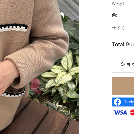
Weight
:
色
:
サイズ
:
Total Pu
ショ
Face