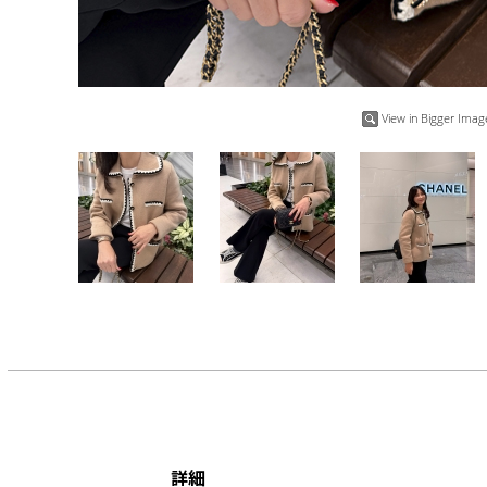
View in Bigger Imag
詳細