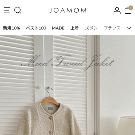
0
新規10%
ベスト100
MADE
上着
ズボン
ブラウス
ワン