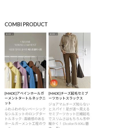
COMBI PRODUCT
[MADE]アベインホールガ
[MADE]チーズ起毛セミブ
ーメントタートルネックニ
ーツカットスラックス
ット
ジョアマムチーズ知らない
ふわふわのないベーシック
とスパイ！足が道〜見える
なシルエットのロングター
セミブーツカット圧縮起毛
トルネック - 高級感のある
でスリムさはもちろん冬中
ホールガーメント工程のウ
暖かく！ (3color/S-XXL/基