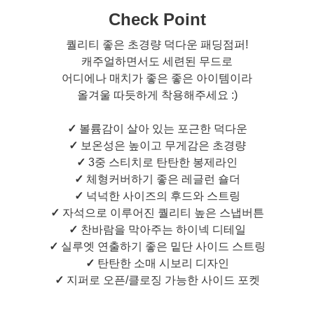
Check Point
퀄리티 좋은 초경량 덕다운 패딩점퍼!
캐주얼하면서도 세련된 무드로
어디에나 매치가 좋은 좋은 아이템이라
올겨울 따듯하게 착용해주세요 :)
✓
볼륨감이 살아 있는 포근한 덕다운
✓
보온성은 높이고 무게감은 초경량
✓
3중 스티치로 탄탄한 봉제라인
✓
체형커버하기 좋은 레글런 숄더
✓
넉넉한 사이즈의 후드와 스트링
✓
자석으로 이루어진 퀄리티 높은 스냅버튼
✓
찬바람을 막아주는 하이넥 디테일
✓
실루엣 연출하기 좋은 밑단 사이드 스트링
✓
탄탄한 소매 시보리 디자인
✓
지퍼로 오픈/클로징 가능한 사이드 포켓