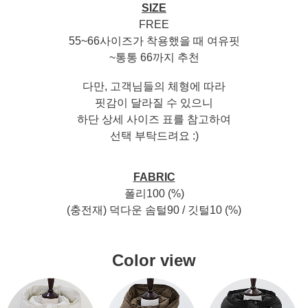
SIZE
FREE
55~66사이즈가 착용했을 때 여유핏
~통통 66까지 추천
다만, 고객님들의 체형에 따라
핏감이 달라질 수 있으니
하단 상세 사이즈 표를 참고하여
선택 부탁드려요 :)
FABRIC
폴리100 (%)
(충전재) 덕다운 솜털90 / 깃털10 (%)
Color view