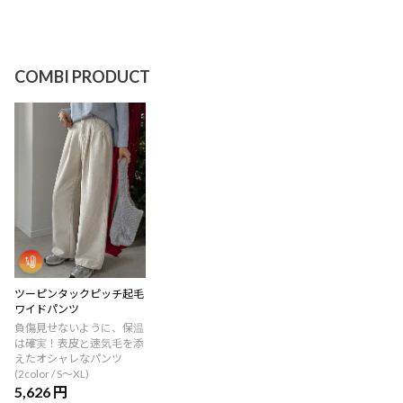
COMBI PRODUCT
ツーピンタックピッチ起毛
ワイドパンツ
負傷見せないように、保温
は確実！表皮と速気毛を添
えたオシャレなパンツ
(2color / S～XL)
5,626 円