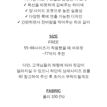
✓
목선을 따뜻하게 감싸주는 하이넥
✓
양 사이드 포켓으로 높은 실용성
✓
다양한 룩에 연출 가능한 디자인
✓
간편하면서 찬바람을 막아주는 하프 길이
SIZE
FREE
55~66사이즈가 착용했을 때 여유핏
~77까지 추천
다만, 고객님들의 체형에 따라 핏감이
달라지실 수 있으니 하단의 상세사이즈 표를
꼭! 참고하여 주신 후 초이스 부탁드릴게요
FABRIC
폴리 100 (%)