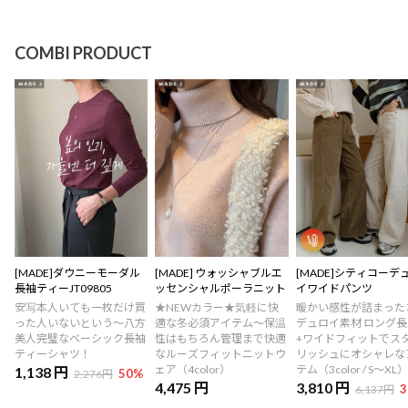
COMBI PRODUCT
[MADE]ダウニーモーダル
[MADE] ウォッシャブルエ
[MADE]シティコーデ
長袖ティーJT09805
ッセンシャルポーラニット
イワイドパンツ
安写本人いても一枚だけ買
★NEWカラー★気軽に快
暖かい感性が詰まった
った人いないという～八方
適な冬必須アイテム〜保温
デュロイ素材 ロング長
美人完璧なベーシック長袖
性はもちろん管理まで快適
+ワイドフィットでス
ティーシャツ！
なルーズフィットニットウ
リッシュにオシャレな
ェア（4color）
テム（3color / S～XL）
1,138 円
50
%
2,276円
4,475 円
3,810 円
3
6,137円