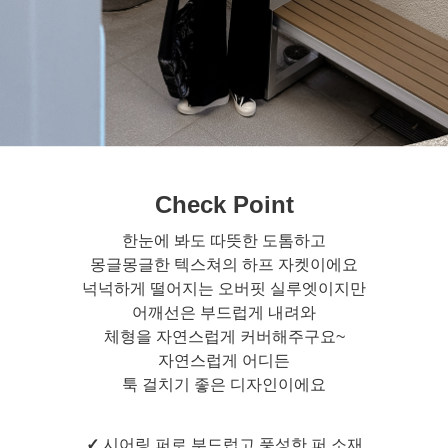
Check Point
한눈에 봐도 따뜻한 도톰하고
몽글몽글한 텍스쳐의 하프 자켓이에요
넉넉하게 떨어지는 오버핏 실루엣이지만
어깨선은 부드럽게 내려와
체형을 자연스럽게 커버해주구요~
자연스럽게 어디든
툭 걸치기 좋은 디자인이에요
✓
시어링 퍼로 부드럽고 풍성한 퍼 소재