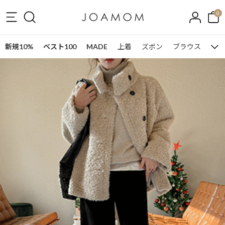
0
新規10%
ベスト100
MADE
上着
ズボン
ブラウス
ワン