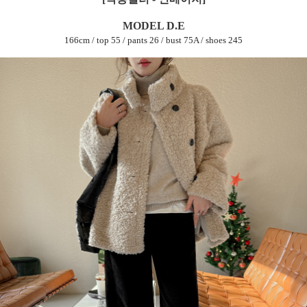
MODEL D.E
166cm / top 55 / pants 26 / bust 75A / shoes 245