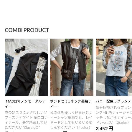
COMBI PRODUCT
[MADE]マノンモーダルテ
ポンドセミUネック長袖テ
バニー配色ラグランテ
ィー
ィー
気分転換されるプリン
春の始まりにふさわしいソ
私の体を優しく包み込むテ
ング+配色ティーシャ
フィスティケイト 革ロゴデ
ィーシャツ単独でも、レイ
ッチしながらデイリー
ィテール、是非所蔵してい
ヤードとしてもいろいろ楽
ドいっぱい（2color）
ただきたい 'Classic Of
しんでください（4color）
3,452 円