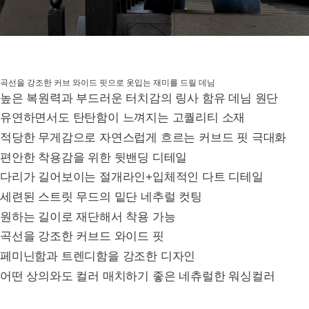
곡선을 강조한 커브 와이드 핏으로 옷입는 재미를 드릴 데님
높은 복원력과 부드러운 터치감의 링사 함유 데님 원단
유연하면서도 탄탄함이 느껴지는 고퀄리티 소재
적당한 무게감으로 자연스럽게 흐르는 커브드 핏 극대화
편안한 착용감을 위한 뒷밴딩 디테일
다리가 길어보이는 절개라인+입체적인 다트 디테일
세련된 스트릿 무드의 밑단 네추럴 컷팅
원하는 길이로 재단해서 착용 가능
곡선을 강조한 커브드 와이드 핏
페미닌함과 트렌디함을 강조한 디자인
어떤 상의와도 컬러 매치하기 좋은 네츄럴한 워싱컬러