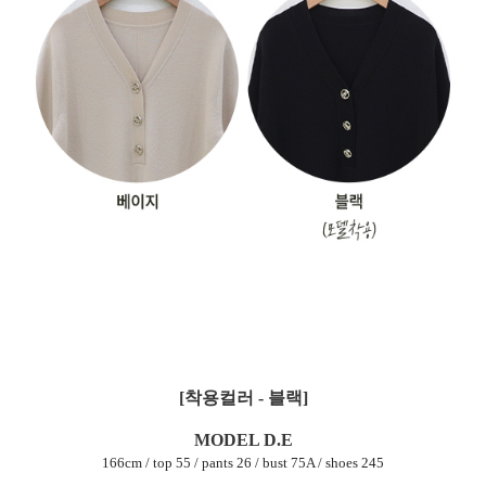
[착용컬러 - 블랙]
MODEL D.E
166cm / top 55 / pants 26 / bust 75A / shoes 245