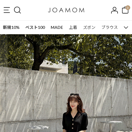
0
新規10%
ベスト100
MADE
上着
ズボン
ブラウス
ワン