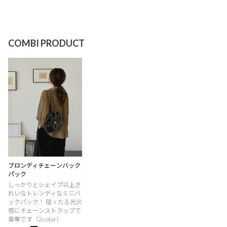
COMBI PRODUCT
ブロンディチェーンバック
パック
しっかりとシェイプ以上き
れいなトレンディなミニバ
ックパック！ 陰々たる光沢
感にチェーンストラップで
豪華です（2color）