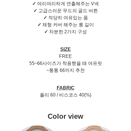
✓
여리여리하게 연출해주는 V넥
✓
고급스러운 무드의 골드 버튼
✓
적당히 여유있는 품
✓
체형 커버 해주는 롱 길이
✓
차분한 2가지 구성
SIZE
FREE
55~66사이즈가 착용했을 때 여유핏
~통통 66까지 추천
FABRIC
폴리 60 / 비스코스 40(%)
Color view