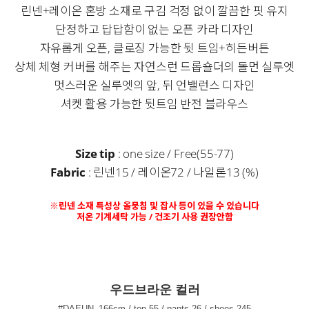
린넨+레이온 혼방 소재로 구김 걱정 없이 깔끔한 핏 유지
단정하고 답답함이 없는 오픈 카라 디자인
자유롭게 오픈, 클로징 가능한 뒷 트임+히든버튼
상체 체형 커버를 해주는 자연스런 드롭숄더의 돌먼 실루엣
멋스러운 실루엣의 앞, 뒤 언밸런스 디자인
셔켓 활용 가능한 뒷트임 반전 블라우스
Size tip
: one size / Free(55-77)
Fabric
: 린넨15 / 레이온72 / 나일론13 (%)
※린넨 소재 특성상 올뭉침 및 잡사 등이 있을 수 있습니다
저온 기계세탁 가능 / 건조기 사용 권장안함
우드브라운 컬러
#DAEUN_166cm / top 55 / pants 26 / shoes 245