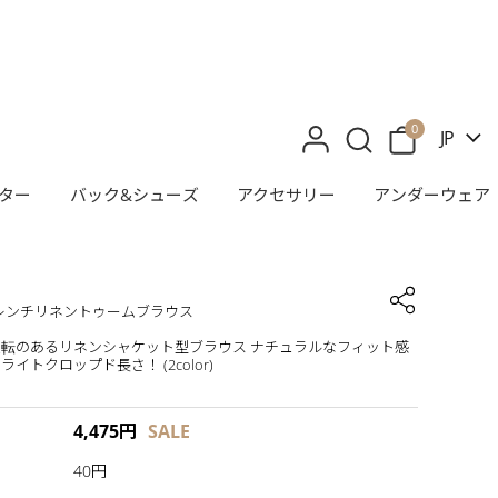
0
JP
ター
バック&シューズ
アクセサリー
アンダーウェア
]フレンチリネントゥームブラウス
転のあるリネンシャケット型ブラウス ナチュラルなフィット感
イトクロップド長さ！ (2color)
4,475
円
SALE
40円