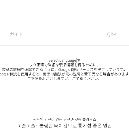
ガイド
Q&A
Select Language
▼
より正確で詳細な製品情報を得るために、
製品の詳細を確認できるように、Google 翻訳サービスを提供しています。
oogle 翻訳を使用すると、商品の翻訳が元の説明と若干異なる場合がありま
ご不便をおかけしますが、ご了承ください。
뒷트임 반전이 있는 린넨 셔켓형 블라우스
고슬고슬~ 쿨링한 터치감으로 통기성 좋은 원단