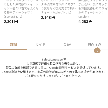
コットン〜柔らかくしっか
るのに良いコットン+モー
素材感とタイポレタリ
りとした素材感♡ティーシ
ダル混紡素材 簡単に伸びた
が出会い、楽にマッチ
ャツ一着だけ着ても太くな
り変形なく復元力まで良い
も雰囲気終わりのジョ
る基本ティーシャツ！
ティー（7color / M、L）
ムのティーシャツ！
(8color/M、L)
(2color)
2,148 円
2,301 円
4,283 円
詳細
ガイド
Q&A
REVIEW
0
Select Language
▼
より正確で詳細な製品情報を得るために、
製品の詳細を確認できるように、Google 翻訳サービスを提供しています。
Google 翻訳を使用すると、商品の翻訳が元の説明と若干異なる場合があります。
ご不便をおかけしますが、ご了承ください。