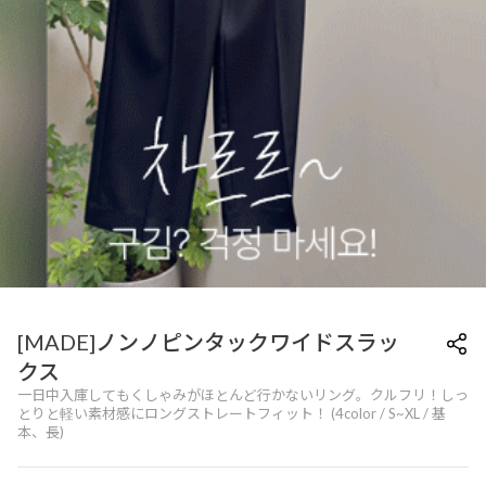
[MADE]ノンノピンタックワイドスラッ
クス
一日中入庫してもくしゃみがほとんど行かないリング。クルフリ！しっ
とりと軽い素材感にロングストレートフィット！ (4color / S~XL / 基
本、長)