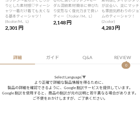
コットン〜柔らかくしっか
るのに良いコットン+モー
素材感とタイポレタリ
りとした素材感♡ティーシ
ダル混紡素材 簡単に伸びた
が出会い、楽にマッチ
ャツ一着だけ着ても太くな
り変形なく復元力まで良い
も雰囲気終わりのジョ
る基本ティーシャツ！
ティー（7color / M、L）
ムのティーシャツ！
(8color/M、L)
(2color)
2,148 円
2,301 円
4,283 円
詳細
ガイド
Q&A
REVIEW
0
Select Language
▼
より正確で詳細な製品情報を得るために、
製品の詳細を確認できるように、Google 翻訳サービスを提供しています。
Google 翻訳を使用すると、商品の翻訳が元の説明と若干異なる場合があります。
ご不便をおかけしますが、ご了承ください。