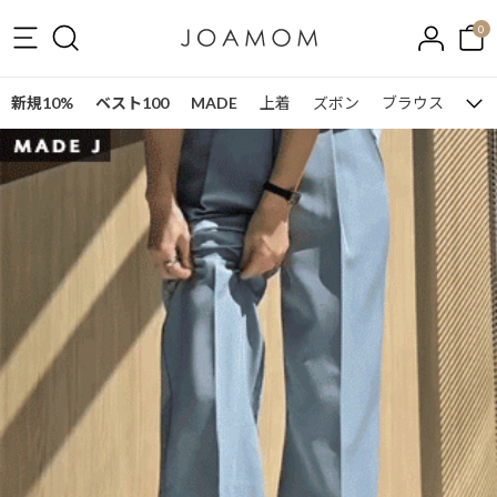
0
新規10%
ベスト100
MADE
上着
ズボン
ブラウス
ワン