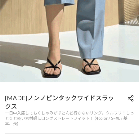
[MADE]ノンノピンタックワイドスラッ
クス
一日中入庫してもくしゃみがほとんど行かないリング。クルフリ！しっ
とりと軽い素材感にロングストレートフィット！ (4color / S~XL / 基
本、長)