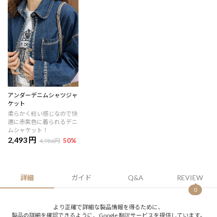
アンダーデニムシャツジャ
ケット
柔らかく軽い感じなので快
適に赤紫色に着られるデニ
ムシャケット！
2,493 円
50
%
4,986円
詳細
ガイド
Q&A
REVIEW
0
より正確で詳細な製品情報を得るために、
製品の詳細を確認できるように、Google 翻訳サービスを提供しています。