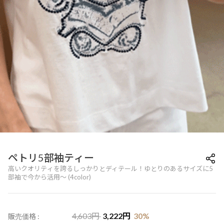
ペトリ5部袖ティー
高いクオリティを誇るしっかりとディテール！ゆとりのあるサイズに5
部袖で今から活用～ (4color)
4,603
円
3,222
円
30
%
販売価格 :