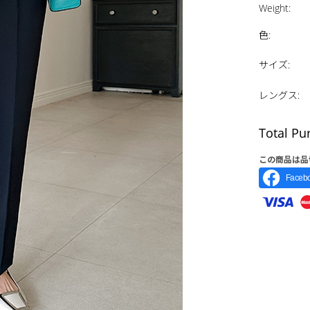
Weight
:
色
:
サイズ
:
レングス
:
Total Pu
この商品は品
Face