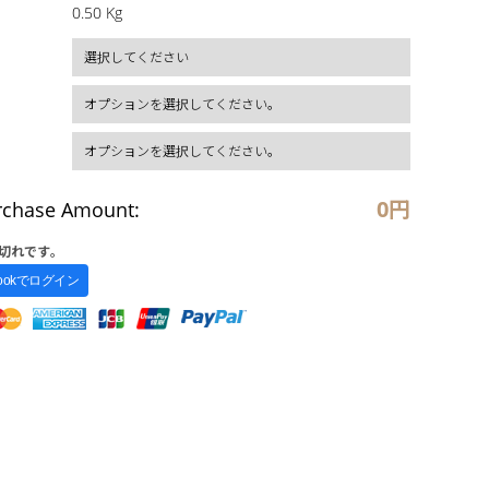
0.50 Kg
0
円
rchase Amount:
切れです。
bookでログイン