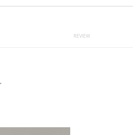
REVIEW
す。