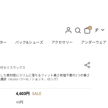
0
JP
ター
バック&シューズ
アクセサリー
アンダーウェア
日付セミスラックス
とした素材感にスリムに落ちるフィット長さ修理不要の2つの長さ
択（4color / S〜XL / ショット、ロング）
4,603
円
SALE
40円