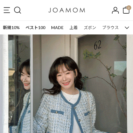
0
新規10%
ベスト100
MADE
上着
ズボン
ブラウス
ワン