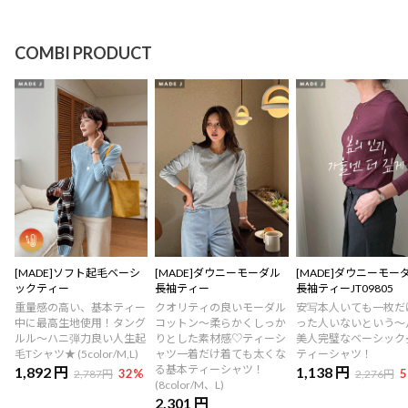
COMBI PRODUCT
[MADE]ソフト起毛ベーシ
[MADE]ダウニーモーダル
[MADE]ダウニーモー
ックティー
長袖ティー
長袖ティーJT09805
重量感の高い、基本ティー
クオリティの良いモーダル
安写本人いても一枚だ
中に最高生地使用！タング
コットン〜柔らかくしっか
った人いないという～
ルル～ハニ弾力良い人生起
りとした素材感♡ティーシ
美人完璧なベーシック
毛Tシャツ★ (5color/M,L)
ャツ一着だけ着ても太くな
ティーシャツ！
る基本ティーシャツ！
1,892 円
1,138 円
32
%
5
2,787円
2,276円
(8color/M、L)
2,301 円