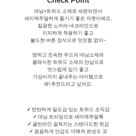
Check Point
데님+트위드 소재로 세련되면서
세미캐주얼하게 즐기기 좋은 자켓이에요.
칼끔한 노카라 네크라인으로
이지하게 착용하기 좋고
볼드한 버튼 장식으로 밋밋함 없이~
영하고 친숙한 무드의 데님소재와
클래식한 트위드 소재의 만남으로
멋스럽게 입기 좋고
가성비까지 끝내주는 아이템으로
꼭! 추천드리고 싶어요.
✓
탄탄하게 밀도감 있는 트위드 조직감
✓
데님 트리밍으로 세미캐주얼룩
✓
골반라인 걸쳐지는 스탠다드한 핏감
✓
꼼꼼하게 안감도 더해져 완성도 굿