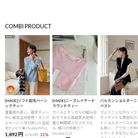
COMBI PRODUCT
[MADE]ソフト起毛ベーシ
[MADE]ニーズレイヤード
バルカンショルダーニ
ックティー
ラウンドティー
ベスト
重量感の高い、基本ティー
ウールとテンセルの組み合
フェミニンながらソフ
中に最高生地使用！タング
わせである高級原糸使用！
ティケイトな雰囲気の
ルル～ハニ弾力良い人生起
着る瞬間柔らかさがスル
トショルダーベスト単
毛Tシャツ★ (5color/M,L)
ル- 極川の余韻さ！
も良く、アウターの中
(3color/1,2)
イヤードするのにもい
1,892 円
32
%
2,787円