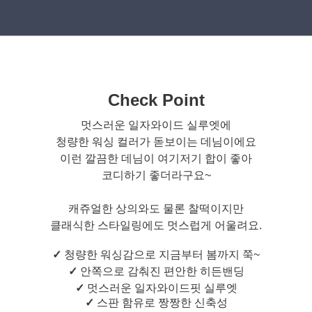
Check Point
멋스러운 일자와이드 실루엣에
청량한 워싱 컬러가 돋보이는 데님이에요
이런 깔끔한 데님이 여기저기 합이 좋아
코디하기 좋더라구요~
캐쥬얼한 상의와도 물론 찰떡이지만
클래식한 스타일링에도 멋스럽게 어울려요.
✓
청량한 워싱감으로 지금부터 봄까지 쭉~
✓
안쪽으로 감춰진 편안한 히든밴딩
✓
멋스러운 일자와이드핏 실루엣
✓
스판 함유로 짱짱한 신축성