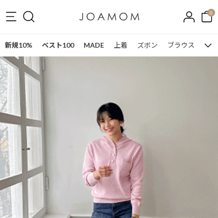
0
新規10%
ベスト100
MADE
上着
ズボン
ブラウス
ワン