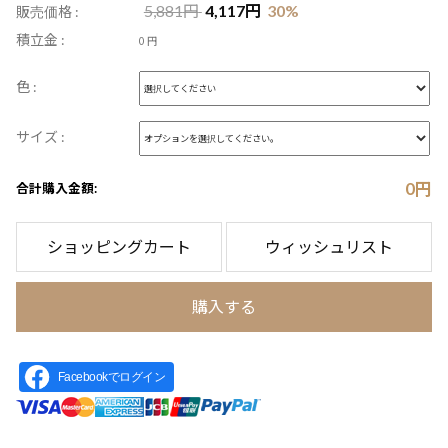
5,881
円
4,117
円
30
%
販売価格 :
積立金 :
0 円
色 :
サイズ :
0
円
合計購入金額:
ショッピングカート
ウィッシュリスト
購入する
Facebookでログイン