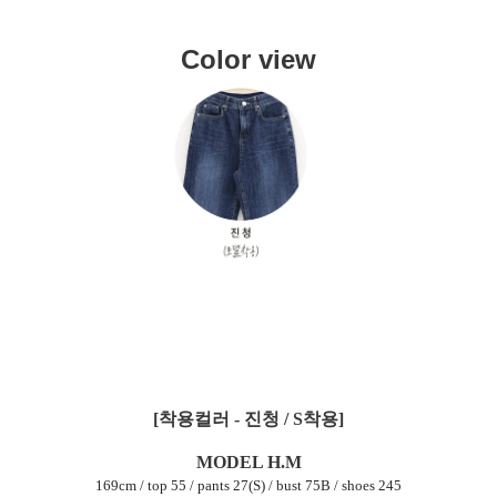
Color view
[착용컬러 - 진청 / S착용]
MODEL H.M
169cm / top 55 / pants 27(S) / bust 75B / shoes 245